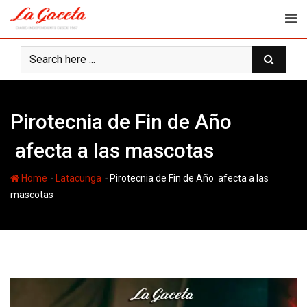
Skip
to
content
Pirotecnia de Fin de Año
afecta a las mascotas
-
-
Home
Latacunga
Pirotecnia de Fin de Año afecta a las
mascotas