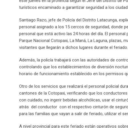
este jueves en la provincia según el Jefe del Distrito de 
turísticos encaminado a garantizar seguridad a los ciudad
Santiago Razo, jefe de Policía del Distrito Latacunga, exp
personal asignado a los 15 cercos de seguridad, donde 
personal que está activo las 24 horas del día. El personal
Parque Nacional Cotopaxi, La Maná, La Laguna, plazas, mal
visitantes que llegarán a dichos lugares durante el feriado.
Además, la policía trabajará con las autoridades de cont
controlando que los establecimientos de diversión noctur
horario de funcionamiento establecido en los permisos qu
Otro de los servicios que realizará el personal policial dur
cantones de la Cotopaxi, verificando que los conductores 
con cuidado, no ingerir bebidas alcohólicas, usar el cintu
atrás del conductor con el respectivo cinturón de seguridad
para las familias que vayan a salir de feriado, utilizar el 
A nivel provincial para este feriado están operativos sob