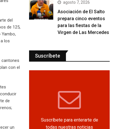
gares
agosto 7, 2026
Asociación de El Salto
prepara cinco eventos
rte del
para las fiestas de la
pos de 125,
Virgen de Las Mercedes
mo Yambo,
 a los
Suscríbete
os cantones
plan con el
ntes
a conducir
rte de
frenos;
Suscríbete para enterarte de
todas nuestras noticias
recer un