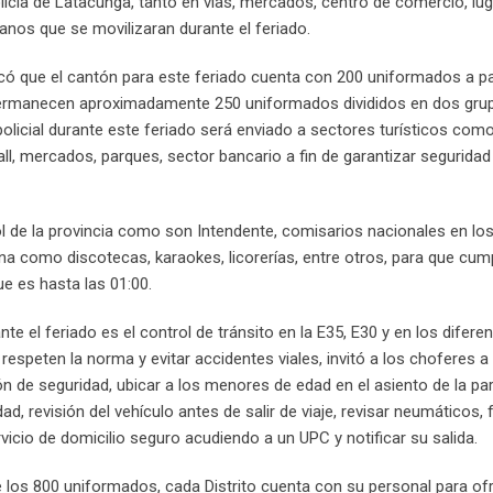
Policía de Latacunga, tanto en vías, mercados, centro de comercio, lu
anos que se movilizaran durante el feriado.
licó que el cantón para este feriado cuenta con 200 uniformados a pa
permanecen aproximadamente 250 uniformados divididos en dos gru
 policial durante este feriado será enviado a sectores turísticos co
l, mercados, parques, sector bancario a fin de garantizar seguridad
rol de la provincia como son Intendente, comisarios nacionales en l
na como discotecas, karaokes, licorerías, entre otros, para que cum
e es hasta las 01:00.
ante el feriado es el control de tránsito en la E35, E30 y en los difere
respeten la norma y evitar accidentes viales, invitó a los choferes 
rón de seguridad, ubicar a los menores de edad en el asiento de la pa
, revisión del vehículo antes de salir de viaje, revisar neumáticos, 
servicio de domicilio seguro acudiendo a un UPC y notificar su salida.
re los 800 uniformados, cada Distrito cuenta con su personal para of