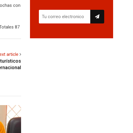
 jochas con
Totales 87
ext article
turísticos
ernacional