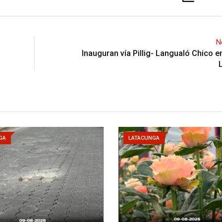
N
Inauguran vía Pillig- Langualó Chico e
GA
LATACUNGA