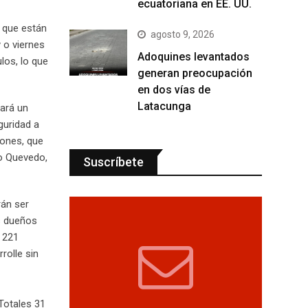
ecuatoriana en EE. UU.
ó que están
agosto 9, 2026
 o viernes
Adoquines levantados
los, lo que
generan preocupación
en dos vías de
Latacunga
zará un
guridad a
rones, que
io Quevedo,
Suscríbete
rán ser
os dueños
 221
rolle sin
Totales 31