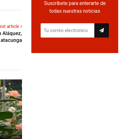
Suscríbete para enterarte de
todas nuestras noticias
ext article
n Aláquez,
Latacunga