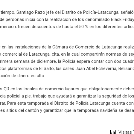
 tiempo, Santiago Razo jefe del Distrito de Policía-Latacunga, señal
e personas inicia con la realización de los denominado Black Friday
omercio ofrecen descuentos de hasta el 50 % en los diferentes artícu
:00 en las instalaciones de la Cámara de Comercio de Latacunga reali
 comercial de Latacunga, cita, en la cual compartirán normas de se
primera semana de diciembre, la Policía espera contar con dos cuad
os plataformas de El Salto, las calles Juan Abel Echeverría, Belisar
ación de dinero es alto.
os QR en los locales de comercio lugares que obligatoriamente debe
a policial a pie, trabajo que ayudará a garantizar la seguridad de l
r. Para esta temporada el Distrito de Policía Latacunga cuenta con
ntes sitios del cantón y garantizar que la temporada navideña se desar
Visitas 