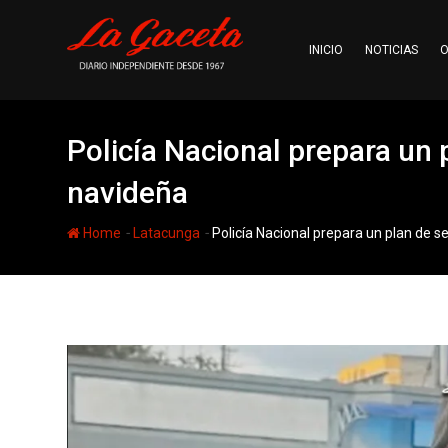
Skip
to
INICIO
NOTICIAS
O
content
Policía Nacional prepara un
navideña
-
-
Home
Latacunga
Policía Nacional prepara un plan de 