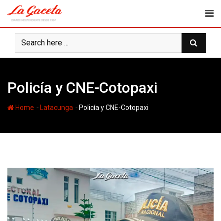
Skip
to
content
Policía y CNE-Cotopaxi
-
-
Home
Latacunga
Policía y CNE-Cotopaxi