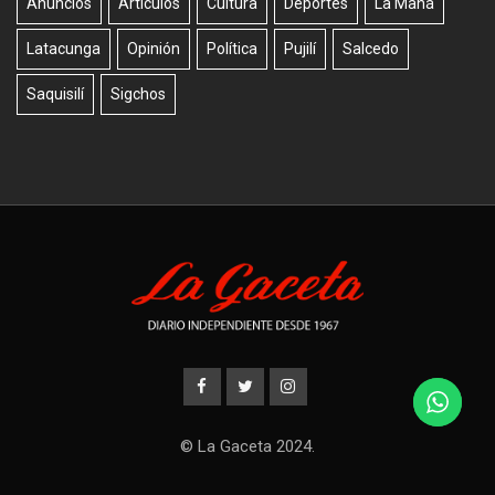
Anuncios
Artículos
Cultura
Deportes
La Maná
Latacunga
Opinión
Política
Pujilí
Salcedo
Saquisilí
Sigchos
© La Gaceta 2024.