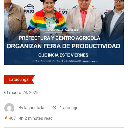
Latacunga
marzo 24, 2025
By
lagaceta.lat
1 año ago
407
2 minutes read