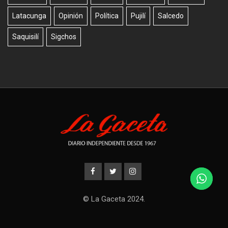
Latacunga
Opinión
Política
Pujilí
Salcedo
Saquisilí
Sigchos
© La Gaceta 2024.