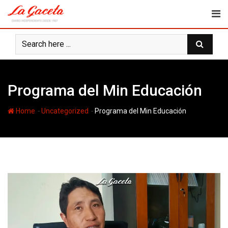
Skip
to
content
Programa del Min Educación
-
-
Home
Uncategorized
Programa del Min Educación