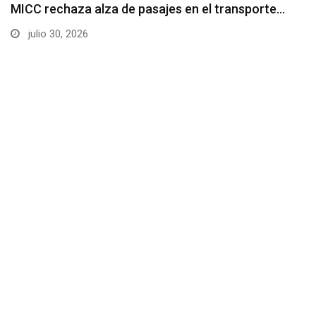
UNCATEGORIZED
Cotopaxi habilita punto de apoyo para
inscripciones al…
junio 24, 2026