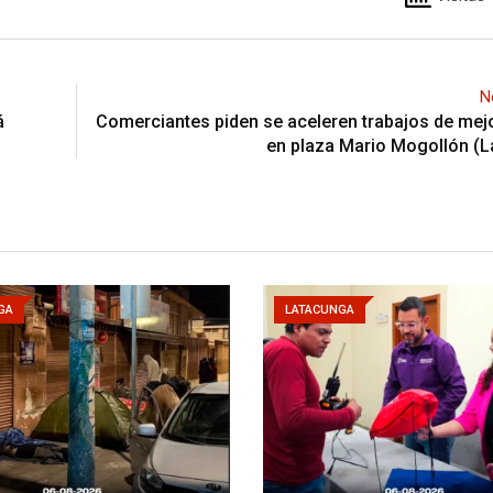
N
á
Comerciantes piden se aceleren trabajos de me
en plaza Mario Mogollón (L
GA
LATACUNGA