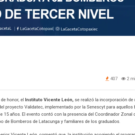
407
2 mi
 de honor, el
Instituto Vicente León,
se realizó la incorporación de
 del proyecto Validatec, implementado por la Senescyt para aquello
e 15 años. El evento contó con la presencia del Coordinador Zonal d
erpo de Bomberos de Latacunga y familiares de los graduados.
erior Vicente León, comentó que, la institución acogiendo el progr