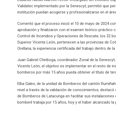
Validatec implementado por la Senescyt, permitió que pe
institución puedan acogerse y profesionalizarse en el ár
Comentó que el proceso inició el 10 de mayo de 2024 con la
aprobación y finalizaron con el examen teórico-práctico co
Control de Incendios y Operaciones de Rescate; los 32 bo
Superior Vicente León, pertenecen a las provincias de Co
Orellana; la experiencia certificada del trabajo dentro de la
Juan Gabriel Chiriboga, coordinador Zonal de la Senescyt, i
Vicente León, el objetivo es implementar en el resto de in
bomberos por más 15 años pueda obtener el título de terce
Elba Gales, de la unidad de Bomberos del cantón Rumiñahui
nivel a través de la validación de conocimientos, destacó
de Bomberos de Latacunga en facilitar sus instalaciones en
bomberil trabaja por 15 años, hoy y el haber alcanzado la 