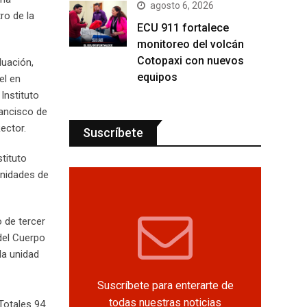
agosto 6, 2026
ro de la
ECU 911 fortalece
monitoreo del volcán
Cotopaxi con nuevos
luación,
equipos
el en
Instituto
rancisco de
Rector.
Suscríbete
stituto
unidades de
o de tercer
 del Cuerpo
la unidad
Suscríbete para enterarte de
todas nuestras noticias
Totales 94