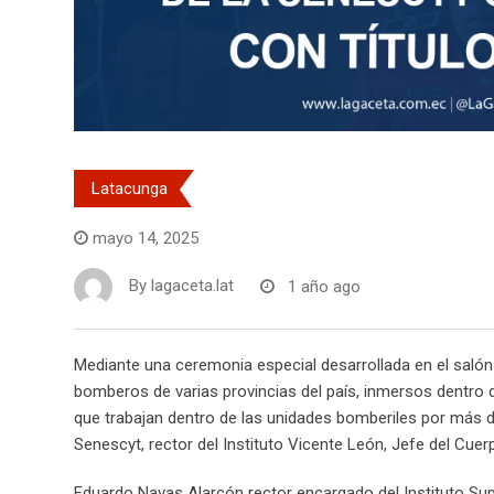
Latacunga
mayo 14, 2025
By
lagaceta.lat
1 año ago
Mediante una ceremonia especial desarrollada en el salón
bomberos de varias provincias del país, inmersos dentro
que trabajan dentro de las unidades bomberiles por más d
Senescyt, rector del Instituto Vicente León, Jefe del Cu
Eduardo Navas Alarcón rector encargado del Instituto Sup