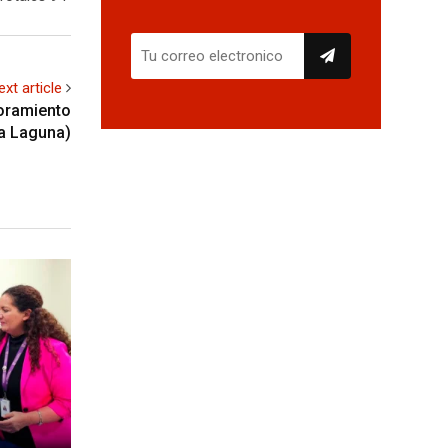
ext article
joramiento
a Laguna)