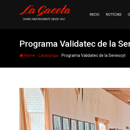
Skip
to
INICIO
NOTICIAS
O
content
Programa Validatec de la Se
-
-
Home
Latacunga
Programa Validatec de la Senescyt