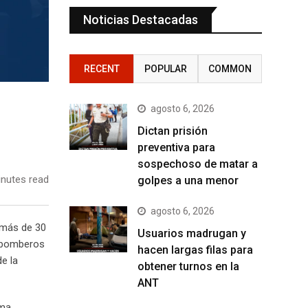
Noticias Destacadas
RECENT
POPULAR
COMMON
agosto 6, 2026
Dictan prisión
preventiva para
sospechoso de matar a
nutes read
golpes a una menor
agosto 6, 2026
 más de 30
Usuarios madrugan y
s bomberos
hacen largas filas para
e la
obtener turnos en la
ANT
ama