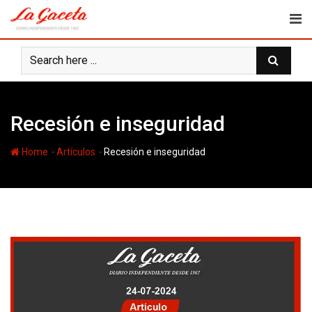
Skip
to
content
Recesión e inseguridad
-
-
Home
Artículos
Recesión e inseguridad