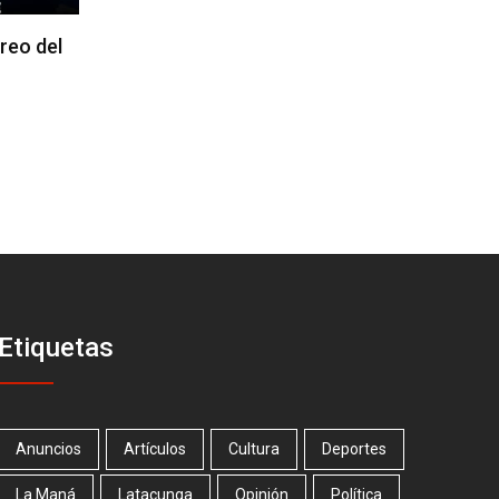
reo del
Etiquetas
Anuncios
Artículos
Cultura
Deportes
La Maná
Latacunga
Opinión
Política