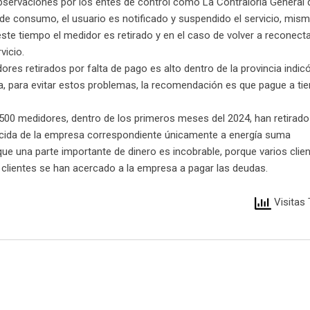
observaciones por los entes de control como La Contraloría General 
a de consumo, el usuario es notificado y suspendido el servicio, mis
e tiempo el medidor es retirado y en el caso de volver a reconectar
vicio.
es retirados por falta de pago es alto dentro de la provincia indicó
a, para evitar estos problemas, la recomendación es que pague a ti
r 6500 medidores, dentro de los primeros meses del 2024, han retirad
encida de la empresa correspondiente únicamente a energía suma
ue una parte importante de dinero es incobrable, porque varios clie
 clientes se han acercado a la empresa a pagar las deudas.
Visitas 