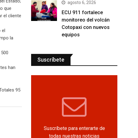
del Estado;
agosto 6, 2026
mo que
ECU 911 fortalece
 el cliente
monitoreo del volcán
Cotopaxi con nuevos
 el
equipos
empo la
o 500
Suscríbete
ntes han
Totales 95
Suscríbete para enterarte de
todas nuestras noticias