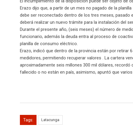
El incumplimiento de la disposición puede ser objeto de 
Erazo dijo que, a partir de un mes no pagado de la planill
debe ser reconectado dentro de los tres meses, pasado est
deberá realizar un nuevo trámite para la instalación del ser
Durante el presente año, (seis meses) el número de medidor
funcionario, además la deuda entra al proceso de coactiv
planilla de consumo eléctrico.
Erazo, indicó que dentro de la provincia están por retira
medidores, permitiendo recuperar valores . La cartera v
aproximadamente seis millones 300 mil dólares, recordó q
fallecido o no están en país, asimismo, apuntó que varios
Tags:
Latacunga