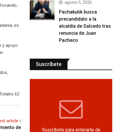
agosto 5, 2026
nfocando,
Pachakutik busca
precandidato a la
adanía, es
alcaldía de Salcedo tras
renuncia de Juan
Pacheco
ón y apoyo
un
Suscríbete
dos,
Totales 62
ext article
miento de
Suscríbete para enterarte de