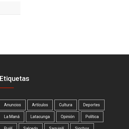
Etiquetas
Anuncios
Artículos
Cultura
Deportes
La Maná
Latacunga
Opinión
Política
Pujilí
Salcedo
Saquisilí
Sigchos