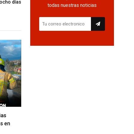
 ocho días
todas nuestras noticias
ias
s en