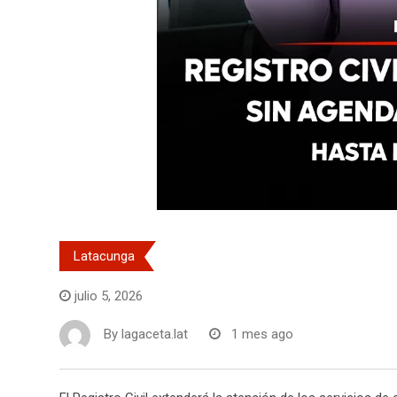
Latacunga
julio 5, 2026
By
lagaceta.lat
1 mes ago