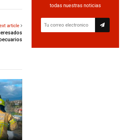
todas nuestras noticias
ext article
nteresados
pecuarios