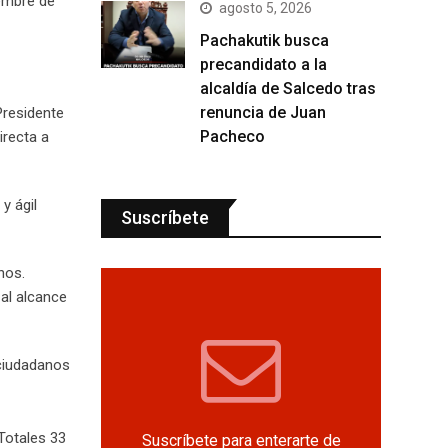
iembre de
agosto 5, 2026
Pachakutik busca
precandidato a la
alcaldía de Salcedo tras
renuncia de Juan
Presidente
Pacheco
irecta a
y ágil
Suscríbete
nos.
al alcance
 ciudadanos
Totales 33
Suscríbete para enterarte de