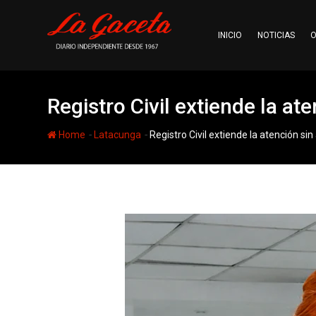
Skip
to
INICIO
NOTICIAS
O
content
Registro Civil extiende la a
-
-
Home
Latacunga
Registro Civil extiende la atención 