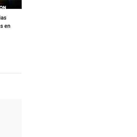
ias
s en