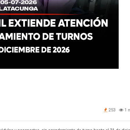
253
1 m