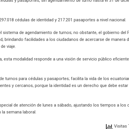
e cédulas y pasaportes, sin agendamiento de turno hasta el 31 de dic
1´297.018 cédulas de identidad y 217.201 pasaportes a nivel nacional.
 el sistema de agendamiento de turnos; no obstante, el gobierno del 
ad, brindando facilidades a los ciudadanos de acercarse de manera d
de viaje.
ra, esta modalidad responde a una visión de servicio público eficiente 
 turnos para cédulas y pasaportes; facilita la vida de los ecuatoria
entes y cercanos, porque la identidad es un derecho que debe estar 
special de atención de lunes a sábado, ajustando los tiempos a los
 la semana laboral.
Visitas 