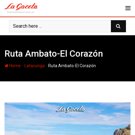
Skip
to
content
Ruta Ambato-El Corazón
-
-
Home
Latacunga
Ruta Ambato-El Corazón