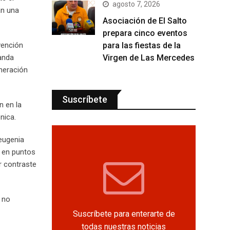
agosto 7, 2026
an una
Asociación de El Salto
prepara cinco eventos
para las fiestas de la
vención
Virgen de Las Mercedes
landa
neración
Suscríbete
n en la
nica.
eugenia
a en puntos
r contraste
; no
Suscríbete para enterarte de
todas nuestras noticias