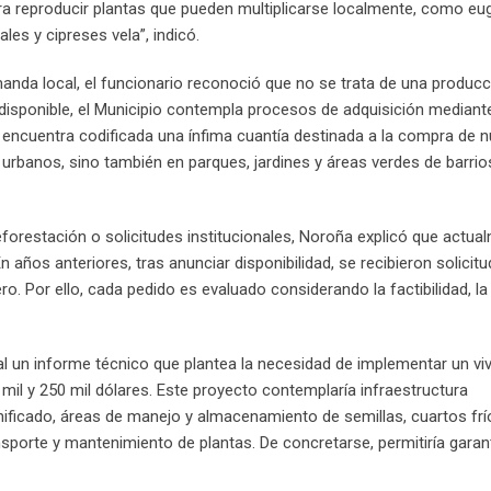
ara reproducir plantas que pueden multiplicarse localmente, como eu
ales y cipreses vela”, indicó.
manda local, el funcionario reconoció que no se trata de una producc
isponible, el Municipio contempla procesos de adquisición mediante
 encuentra codificada una ínfima cuantía destinada a la compra de 
s urbanos, sino también en parques, jardines y áreas verdes de barrio
eforestación o solicitudes institucionales, Noroña explicó que actua
n años anteriores, tras anunciar disponibilidad, se recibieron solicit
. Por ello, cada pedido es evaluado considerando la factibilidad, la
l un informe técnico que plantea la necesidad de implementar un vi
il y 250 mil dólares. Este proyecto contemplaría infraestructura
nificado, áreas de manejo y almacenamiento de semillas, cuartos frí
porte y mantenimiento de plantas. De concretarse, permitiría garan