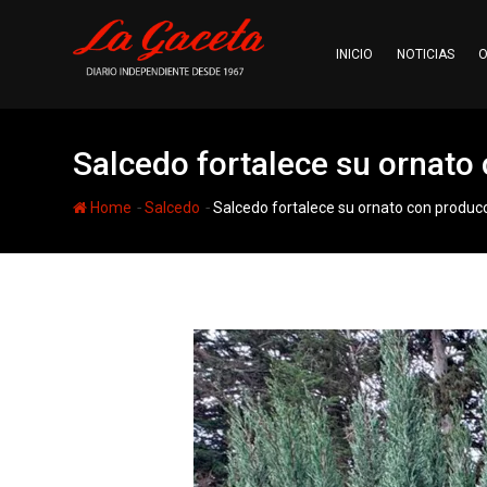
Skip
to
INICIO
NOTICIAS
O
content
Salcedo fortalece su ornato 
-
-
Home
Salcedo
Salcedo fortalece su ornato con producc