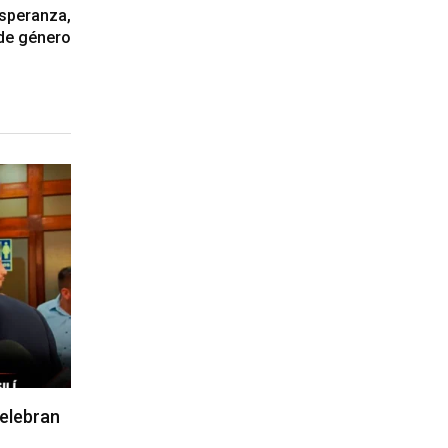
Esperanza,
 de género
 celebran