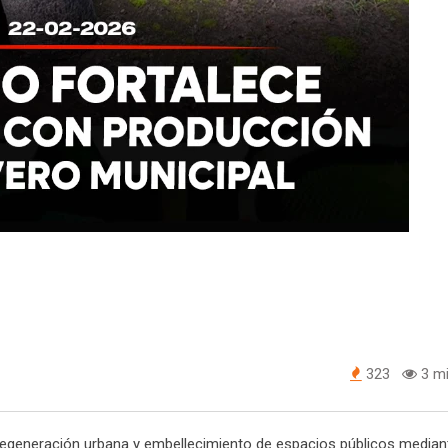
323
3 mi
egeneración urbana y embellecimiento de espacios públicos mediant