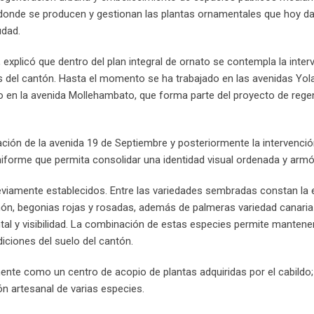
o donde se producen y gestionan las plantas ornamentales que hoy d
udad.
 explicó que dentro del plan integral de ornato se contempla la inter
das del cantón. Hasta el momento se ha trabajado en las avenidas Yo
o en la avenida Mollehambato, que forma parte del proyecto de rege
ión de la avenida 19 de Septiembre y posteriormente la intervenció
niforme que permita consolidar una identidad visual ordenada y armó
reviamente establecidos. Entre las variedades sembradas constan la 
limón, begonias rojas y rosadas, además de palmeras variedad canari
al y visibilidad. La combinación de estas especies permite mantene
diciones del suelo del cantón.
mente como un centro de acopio de plantas adquiridas por el cabildo
n artesanal de varias especies.