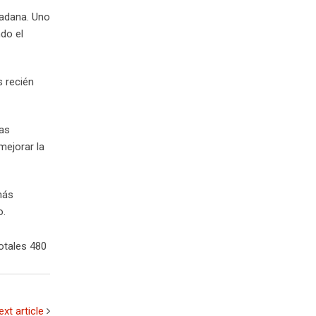
dadana. Uno
do el
s recién
as
mejorar la
más
o.
otales 480
ext article