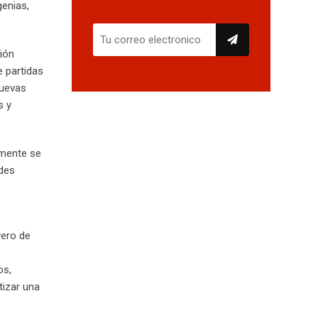
genias,
ión
 partidas
nuevas
s y
lmente se
udes
vero de
os,
tizar una