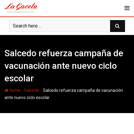
Skip
to
content
Salcedo refuerza campaña de
vacunación ante nuevo ciclo
escolar
-
-
Home
Salcedo
Salcedo refuerza campaña de vacunación
ante nuevo ciclo escolar