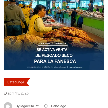
Latacunga
abril 15, 2025
By
lagaceta.lat
1 año ago