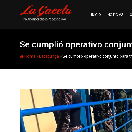
Skip
to
INICIO
NOTICIAS
O
content
Se cumplió operativo conjunt
-
-
Home
Latacunga
Se cumplió operativo conjunto para tr