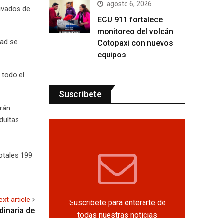
agosto 6, 2026
ivados de
ECU 911 fortalece
monitoreo del volcán
dad se
Cotopaxi con nuevos
equipos
 todo el
Suscríbete
erán
dultas
otales 199
ext article
Suscríbete para enterarte de
dinaria de
todas nuestras noticias