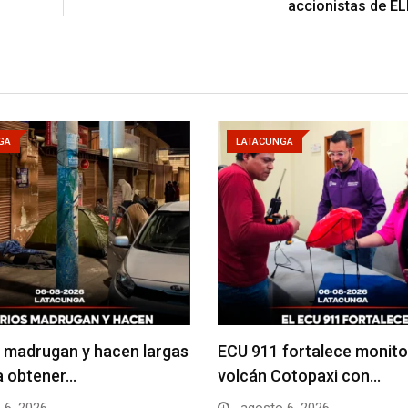
accionistas de E
GA
LATACUNGA
 madrugan y hacen largas
ECU 911 fortalece monito
ra obtener…
volcán Cotopaxi con…