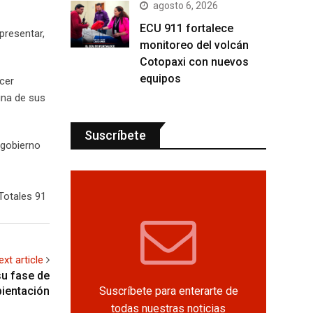
agosto 6, 2026
ECU 911 fortalece
presentar,
monitoreo del volcán
Cotopaxi con nuevos
equipos
cer
una de sus
Suscríbete
 gobierno
Totales 91
ext article
u fase de
Suscríbete para enterarte de
ientación
todas nuestras noticias