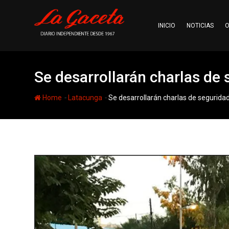
Skip
to
INICIO
NOTICIAS
O
content
Se desarrollarán charlas de
-
-
Home
Latacunga
Se desarrollarán charlas de segurida