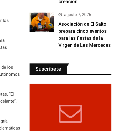
creación
agosto 7, 2026
r los
Asociación de El Salto
prepara cinco eventos
para las fiestas de la
ara
Virgen de Las Mercedes
stas
 de los
Suscríbete
s Autónomos
tas. “El
delante”,
gría,
mblemáticas