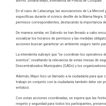
afirmó Johana Mayo, intendenta de Policía de Cotopaxi.
En el caso de Latacunga, las asociaciones de La Merced y
específicas durante el icónico desfile de la Mama Negra.
permisos correspondientes, destacando la importancia de
De manera similar, en Salcedo se han llevado a cabo enc
socializar los horarios de permisos y las medidas obligat
acciones buscan garantizar un ambiente seguro tanto para
La intendenta subrayó que “se coordinan los operativos de
eventos”, resaltando la relevancia de estas mesas de segu
Descentralizados Municipales (GADs) y los organizadores 
Además, Mayo hizo un llamado a la ciudadanía para que col
trabajo en conjunto con la ciudadanía también debe ser pri
enfatizó.
Con estas acciones coordinadas, se espera que las festiv
respeto y seguridad para todos los participantes, preserv