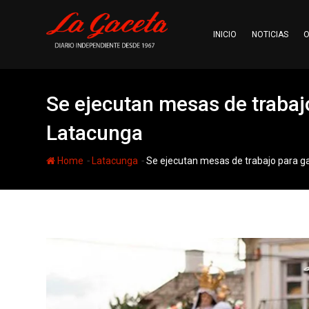
Skip
to
INICIO
NOTICIAS
O
content
Se ejecutan mesas de trabajo
Latacunga
-
-
Home
Latacunga
Se ejecutan mesas de trabajo para ga