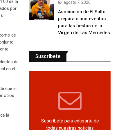
1:00 de la
agosto 7, 2026
zados por
Asociación de El Salto
os
prepara cinco eventos
para las fiestas de la
Virgen de Las Mercedes
í como de
onjunto
ente.
Suscríbete
identes de
al en el
de que el
er otros
de la
Suscríbete para enterarte de
.
todas nuestras noticias