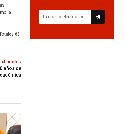
las
omo la
Totales 88
ext article
0 años de
académica