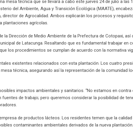
 mesa técnica que se llevará a cabo este jueves 24 de julio a las 1
nisterio del Ambiente, Agua y Transición Ecológica (MAATE), encabe
n, director de Agrocalidad. Ambos explicarán los procesos y requisit
 plantaciones agrícolas.
de la Dirección de Medio Ambiente de la Prefectura de Cotopaxi, as
unicipal de Latacunga. Resaltando que es fundamental trabajar en c
r que los procedimientos se cumplan de acuerdo con la normativa vig
ales existentes relacionados con esta plantación. Los cuatro pres
 mesa técnica, asegurando así la representación de la comunidad loc
 posibles impactos ambientales y sanitarios. “No estamos en contra 
 fuentes de trabajo; pero queremos considerar la posibilidad de ten
oradores.
a empresa de productos lácteos. Los residentes temen que la calidad 
ibles contaminantes ambientales derivados de la nueva plantación