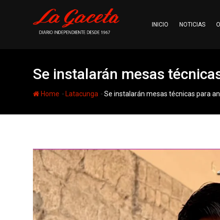
Skip
to
INICIO
NOTICIAS
O
content
Se instalarán mesas técnicas
-
-
Home
Latacunga
Se instalarán mesas técnicas para an