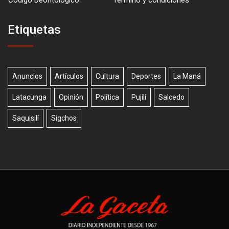
Código Deontológico
Término y condiciones
Etiquetas
Anuncios
Artículos
Cultura
Deportes
La Maná
Latacunga
Opinión
Política
Pujilí
Salcedo
Saquisilí
Sigchos