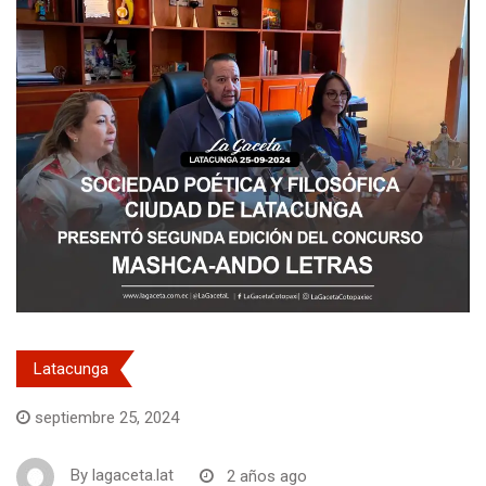
Latacunga
septiembre 25, 2024
By
lagaceta.lat
2 años ago