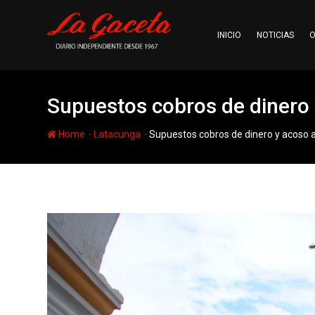
Skip
to
INICIO
NOTICIAS
O
content
Supuestos cobros de dinero 
-
-
Home
Latacunga
Supuestos cobros de dinero y acoso a