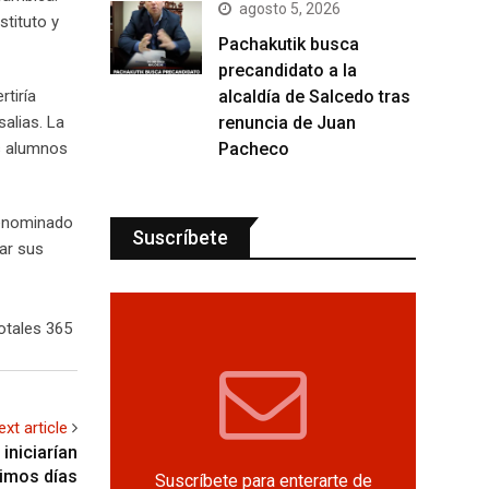
agosto 5, 2026
stituto y
Pachakutik busca
precandidato a la
alcaldía de Salcedo tras
tiría
renuncia de Juan
alias. La
Pacheco
os alumnos
denominado
Suscríbete
ar sus
otales 365
ext article
iniciarían
ximos días
Suscríbete para enterarte de