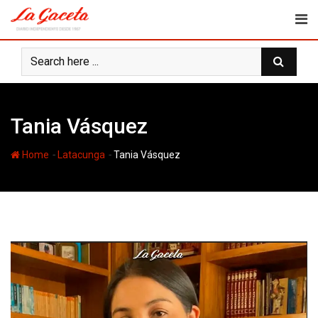
Skip
to
content
Tania Vásquez
-
-
Home
Latacunga
Tania Vásquez