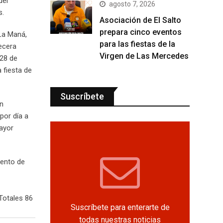
del
agosto 7, 2026
s.
Asociación de El Salto
prepara cinco eventos
 La Maná,
para las fiestas de la
ecera
Virgen de Las Mercedes
 28 de
 fiesta de
Suscríbete
on
por día a
mayor
mento de
Totales 86
Suscríbete para enterarte de
todas nuestras noticias