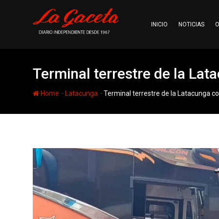
Skip
to
INICIO
NOTICIAS
O
content
Terminal terrestre de la Lat
-
-
Home
Latacunga
Terminal terrestre de la Latacunga co