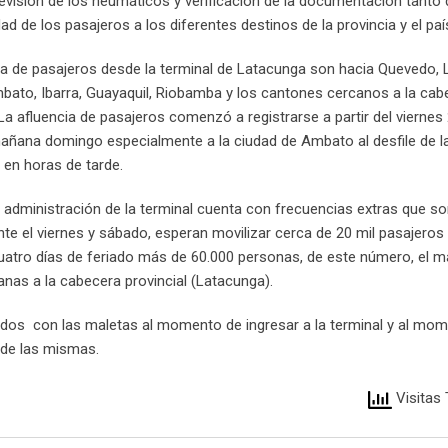
, revisión de los neumáticos y verificación de la documentación tanto 
d de los pasajeros a los diferentes destinos de la provincia y el paí
cia de pasajeros desde la terminal de Latacunga son hacia Quevedo,
ato, Ibarra, Guayaquil, Riobamba y los cantones cercanos a la cab
. La afluencia de pasajeros comenzó a registrarse a partir del viernes
añana domingo especialmente a la ciudad de Ambato al desfile de la
o en horas de tarde.
administración de la terminal cuenta con frecuencias extras que s
te el viernes y sábado, esperan movilizar cerca de 20 mil pasajeros 
 cuatro días de feriado más de 60.000 personas, de este número, el 
nas a la cabecera provincial (Latacunga).
dos con las maletas al momento de ingresar a la terminal y al mo
o de las mismas.
Visitas 