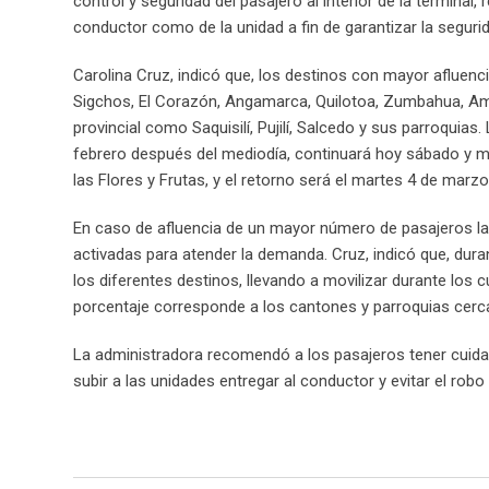
control y seguridad del pasajero al interior de la terminal
conductor como de la unidad a fin de garantizar la segurida
Carolina Cruz, indicó que, los destinos con mayor afluen
Sigchos, El Corazón, Angamarca, Quilotoa, Zumbahua, Amb
provincial como Saquisilí, Pujilí, Salcedo y sus parroquias
febrero después del mediodía, continuará hoy sábado y m
las Flores y Frutas, y el retorno será el martes 4 de marz
En caso de afluencia de un mayor número de pasajeros la 
activadas para atender la demanda. Cruz, indicó que, duran
los diferentes destinos, llevando a movilizar durante los
porcentaje corresponde a los cantones y parroquias cerca
La administradora recomendó a los pasajeros tener cuida
subir a las unidades entregar al conductor y evitar el rob