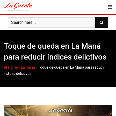
Skip
to
content
Toque de queda en La Maná
para reducir índices delictivos
-
-
Home
La Maná
Toque de queda en La Maná para reducir
índices delictivos