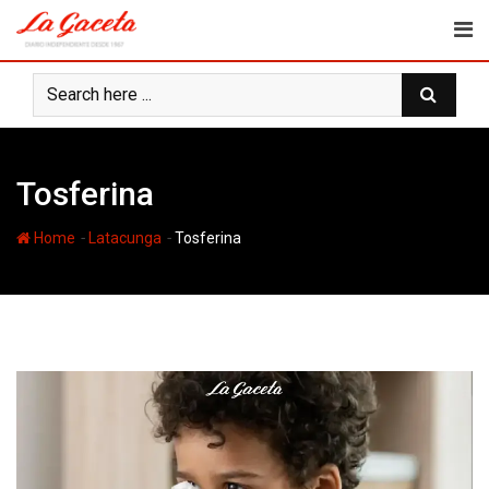
Skip
to
content
Tosferina
-
-
Home
Latacunga
Tosferina