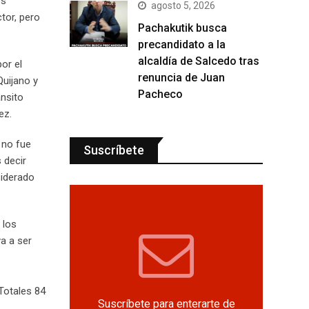
es
agosto 5, 2026
tor, pero
Pachakutik busca
precandidato a la
alcaldía de Salcedo tras
or el
renuncia de Juan
Quijano y
Pacheco
ánsito
ez.
e no fue
Suscríbete
 decir
siderado
 los
ya a ser
Totales 84
Suscríbete para enterarte de