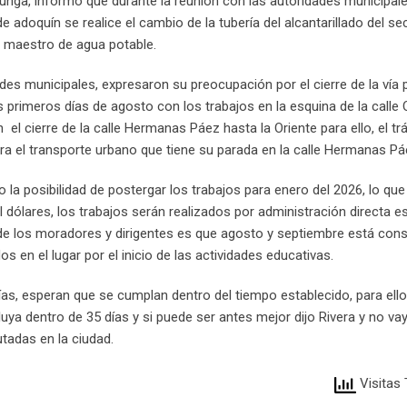
cunga, informó que durante la reunión con las autoridades municipal
adoquín se realice el cambio de la tubería del alcantarillado del sec
n maestro de agua potable.
es municipales, expresaron su preocupación por el cierre de la vía p
s primeros días de agosto con los trabajos en la esquina de la calle 
 el cierre de la calle Hermanas Páez hasta la Oriente para ello, el tr
ra el transporte urbano que tiene su parada en la calle Hermanas Pá
o la posibilidad de postergar los trabajos para enero del 2026, lo qu
dólares, los trabajos serán realizados por administración directa es
 de los moradores y dirigentes es que agosto y septiembre está con
en el lugar por el inicio de las actividades educativas.
ías, esperan que se cumplan dentro del tiempo establecido, para ello
luya dentro de 35 días y si puede ser antes mejor dijo Rivera y no va
tadas en la ciudad.
Visitas 