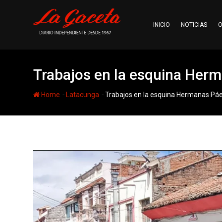
Skip
to
INICIO
NOTICIAS
O
content
Trabajos en la esquina Her
-
-
Home
Latacunga
Trabajos en la esquina Hermanas Pá