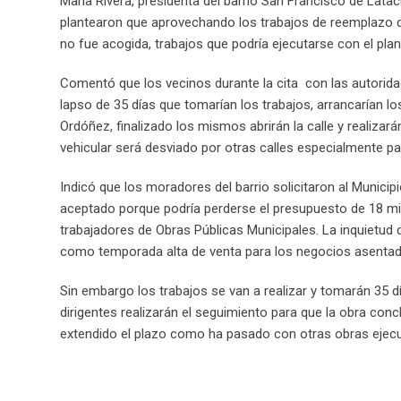
María Rivera, presidenta del barrio San Francisco de Lata
plantearon que aprovechando los trabajos de reemplazo de 
no fue acogida, trabajos que podría ejecutarse con el pla
Comentó que los vecinos durante la cita con las autoridad
lapso de 35 días que tomarían los trabajos, arrancarían lo
Ordóñez, finalizado los mismos abrirán la calle y realizarán
vehicular será desviado por otras calles especialmente pa
Indicó que los moradores del barrio solicitaron al Municipi
aceptado porque podría perderse el presupuesto de 18 mil 
trabajadores de Obras Públicas Municipales. La inquietud
como temporada alta de venta para los negocios asentados 
Sin embargo los trabajos se van a realizar y tomarán 35 d
dirigentes realizarán el seguimiento para que la obra conc
extendido el plazo como ha pasado con otras obras ejecu