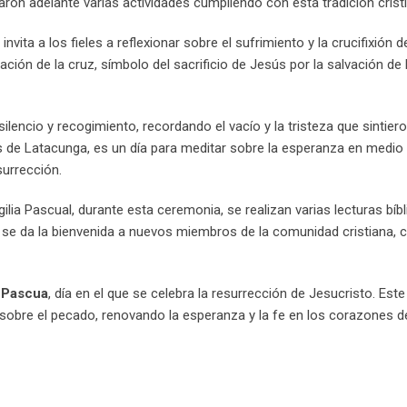
varon adelante varias actividades cumpliendo con esta tradición crist
invita a los fieles a reflexionar sobre el sufrimiento y la crucifixión d
eración de la cruz, símbolo del sacrificio de Jesús por la salvación de 
ilencio y recogimiento, recordando el vacío y la tristeza que sintiero
s de Latacunga, es un día para meditar sobre la esperanza en medio d
surrección.
Vigilia Pascual, durante esta ceremonia, se realizan varias lecturas bíb
 y se da la bienvenida a nuevos miembros de la comunidad cristiana,
 Pascua
, día en el que se celebra la resurrección de Jesucristo. Est
r sobre el pecado, renovando la esperanza y la fe en los corazones d