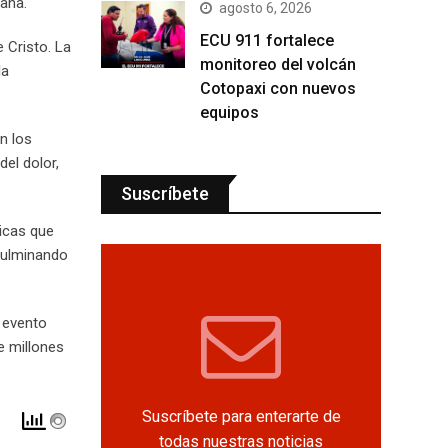
iana.
agosto 6, 2026
ECU 911 fortalece
e Cristo. La
monitoreo del volcán
la
Cotopaxi con nuevos
equipos
n los
el dolor,
Suscríbete
licas que
 culminando
e evento
e millones
Suscríbete para enterarte de
todas nuestras noticias