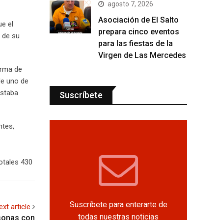
agosto 7, 2026
Asociación de El Salto
ue el
prepara cinco eventos
r de su
para las fiestas de la
Virgen de Las Mercedes
arma de
de uno de
estaba
Suscríbete
ntes,
otales 430
Suscríbete para enterarte de
ext article
todas nuestras noticias
rsonas con