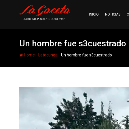
Skip
to
INICIO
NOTICIAS
O
content
Un hombre fue s3cuestrado
-
-
Home
Latacunga
Un hombre fue s3cuestrado