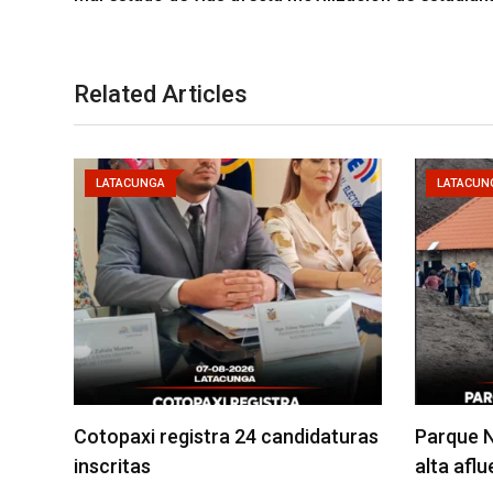
Related Articles
LATACUNGA
LATACUN
Cotopaxi registra 24 candidaturas
Parque N
inscritas
alta afl