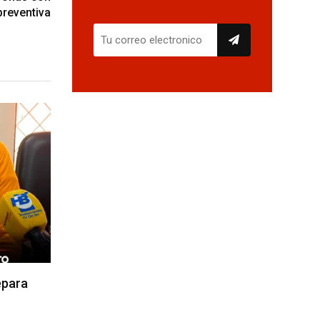
preventiva
epara