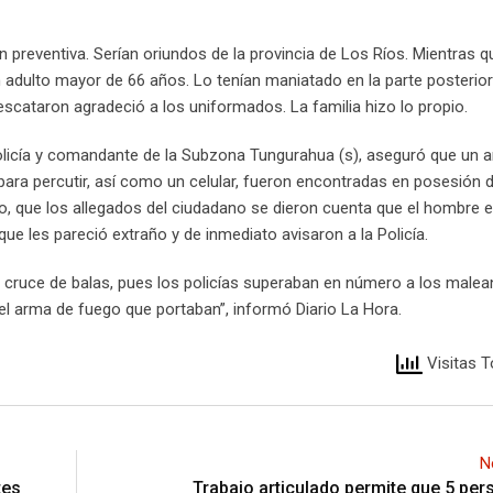
ón preventiva. Serían oriundos de la provincia de Los Ríos. Mientras q
un adulto mayor de 66 años. Lo tenían maniatado en la parte posterio
scataron agradeció a los uniformados. La familia hizo lo propio.
 Policía y comandante de la Subzona Tungurahua (s), aseguró que un 
para percutir, así como un celular, fueron encontradas en posesión 
lo, que los allegados del ciudadano se dieron cuenta que el hombre 
ue les pareció extraño y de inmediato avisaron a la Policía.
n cruce de balas, pues los policías superaban en número a los malea
del arma de fuego que portaban”, informó Diario La Hora.
Visitas T
N
tes
Trabajo articulado permite que 5 pe