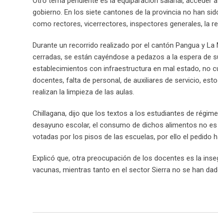
Otro tema pendiente es la equiparación salarial, acceder 
gobierno. En los siete cantones de la provincia no han si
como rectores, vicerrectores, inspectores generales, la r
Durante un recorrido realizado por el cantón Pangua y La
cerradas, se están cayéndose a pedazos a la espera de su
establecimientos con infraestructura en mal estado, no cu
docentes, falta de personal, de auxiliares de servicio, est
realizan la limpieza de las aulas.
Chillagana, dijo que los textos a los estudiantes de régim
desayuno escolar, el consumo de dichos alimentos no es 
votadas por los pisos de las escuelas, por ello el pedido 
Explicó que, otra preocupación de los docentes es la ins
vacunas, mientras tanto en el sector Sierra no se han da