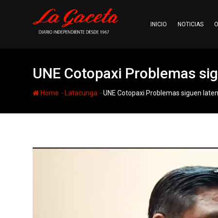
Skip
to
INICIO
NOTICIAS
O
content
UNE Cotopaxi Problemas sigu
-
-
Home
Latacunga
UNE Cotopaxi Problemas siguen laten