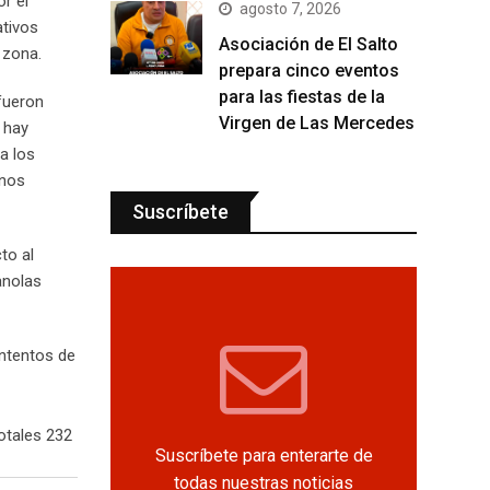
r el
agosto 7, 2026
ativos
Asociación de El Salto
 zona.
prepara cinco eventos
para las fiestas de la
fueron
Virgen de Las Mercedes
 hay
a los
rnos
Suscríbete
to al
anolas
intentos de
otales 232
Suscríbete para enterarte de
todas nuestras noticias