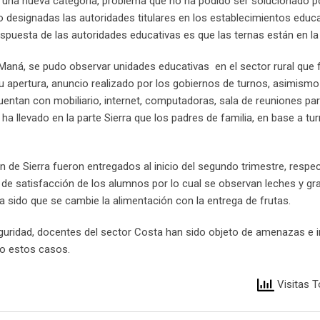
a una nueva categoría, problema que no ha podido ser solucionado po
do designadas las autoridades titulares en los establecimientos educ
espuesta de las autoridades educativas es que las ternas están en la
 Maná, se pudo observar unidades educativas en el sector rural que 
 apertura, anuncio realizado por los gobiernos de turnos, asimismo
entan con mobiliario, internet, computadoras, sala de reuniones par
o ha llevado en la parte Sierra que los padres de familia, en base a tu
en de Sierra fueron entregados al inicio del segundo trimestre, respec
de satisfacción de los alumnos por lo cual se observan leches y gr
ha sido que se cambie la alimentación con la entrega de frutas.
eguridad, docentes del sector Costa han sido objeto de amenazas e 
do estos casos.
Visitas T