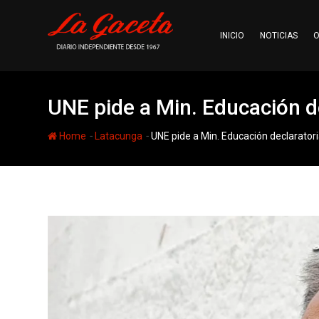
Skip
to
INICIO
NOTICIAS
O
content
UNE pide a Min. Educación d
-
-
Home
Latacunga
UNE pide a Min. Educación declarator