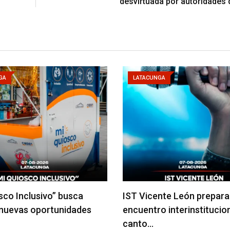
desvirtuada por autoridades 
GA
LATACUNGA
sco Inclusivo” busca
IST Vicente León prepara
 nuevas oportunidades
encuentro interinstitucio
canto…