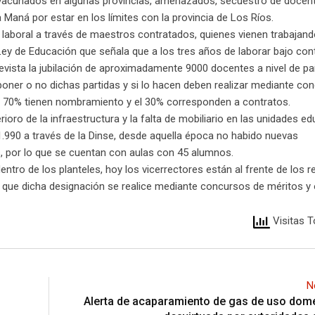
 vacunados en algunas provincias, amenazados, secuestro de docen
 Maná por estar en los límites con la provincia de Los Ríos.
 laboral a través de maestros contratados, quienes vienen trabajan
Ley de Educación que señala que a los tres años de laborar bajo con
evista la jubilación de aproximadamente 9000 docentes a nivel de pa
poner o no dichas partidas y si lo hacen deben realizar mediante co
el 70% tienen nombramiento y el 30% corresponden a contratos.
ioro de la infraestructura y la falta de mobiliario en las unidades ed
1.990 a través de la Dinse, desde aquella época no habido nuevas
, por lo que se cuentan con aulas con 45 alumnos.
entro de los planteles, hoy los vicerrectores están al frente de los 
e que dicha designación se realice mediante concursos de méritos y 
Visitas T
N
Alerta de acaparamiento de gas de uso dom