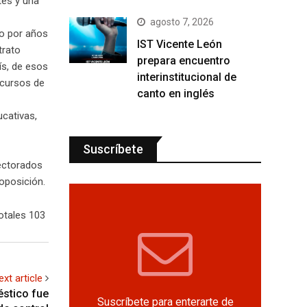
tes y una
agosto 7, 2026
do por años
IST Vicente León
trato
prepara encuentro
ís, de esos
interinstitucional de
ncursos de
canto en inglés
ucativas,
Suscríbete
rectorados
oposición.
otales 103
ext article
éstico fue
Suscríbete para enterarte de