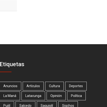
Etiquetas
Anuncios
Artículos
Cultura
Deportes
La Maná
Latacunga
Opinión
Política
Pujilí
Salcedo
Saquisilí
Sigchos