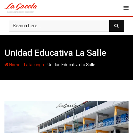
Skip
to
content
Unidad Educativa La Salle
-
-
Home
Latacunga
Unidad Educativa La Salle