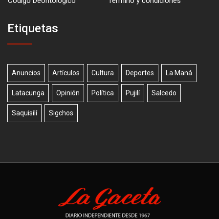
Código Deontológico
Término y condiciones
Etiquetas
Anuncios
Artículos
Cultura
Deportes
La Maná
Latacunga
Opinión
Política
Pujilí
Salcedo
Saquisilí
Sigchos