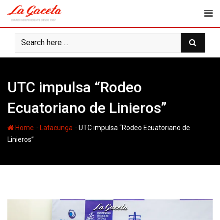
Skip
to
content
UTC impulsa “Rodeo
Ecuatoriano de Linieros”
-
-
Home
Latacunga
UTC impulsa “Rodeo Ecuatoriano de
Linieros”