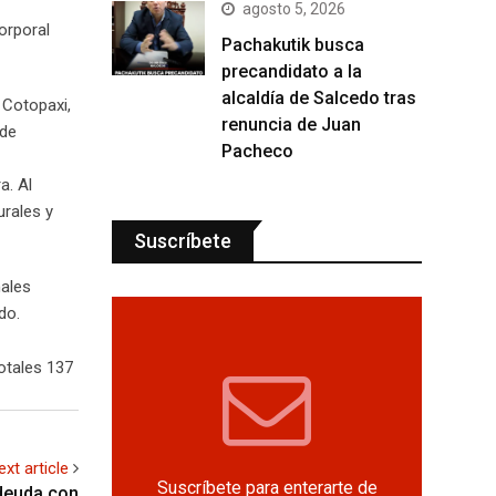
agosto 5, 2026
orporal
Pachakutik busca
precandidato a la
alcaldía de Salcedo tras
 Cotopaxi,
renuncia de Juan
 de
Pacheco
a. Al
rales y
Suscríbete
nales
do.
otales 137
ext article
Suscríbete para enterarte de
 deuda con