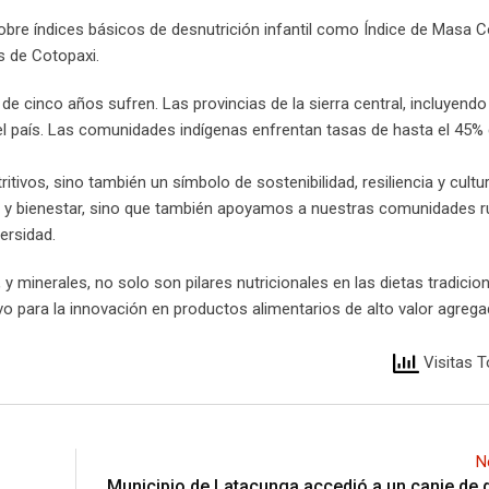
sobre índices básicos de desnutrición infantil como Índice de Masa C
es de Cotopaxi.
 cinco años sufren. Las provincias de la sierra central, incluyendo
 el país. Las comunidades indígenas enfrentan tasas de hasta el 45%
ivos, sino también un símbolo de sostenibilidad, resiliencia y cultur
y bienestar, sino que también apoyamos a nuestras comunidades ru
ersidad.
 y minerales, no solo son pilares nutricionales en las dietas tradicio
vo para la innovación en productos alimentarios de alto valor agrega
Visitas T
N
Municipio de Latacunga accedió a un canje de