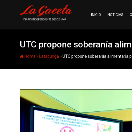
Skip
to
INICIO
NOTICIAS
O
content
UTC propone soberanía alimen
-
-
Home
Latacunga
UTC propone soberanía alimentaria par