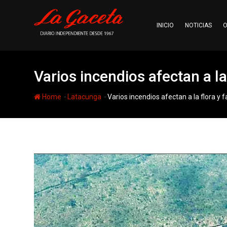
Skip
to
INICIO
NOTICIAS
O
content
Varios incendios afectan a l
-
-
Home
Latacunga
Varios incendios afectan a la flora y