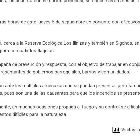
oles, de acuerdo con el reporte preliminar, se consumieron más de 
ras horas de este jueves 5 de septiembre en conjunto con efectivo
, cerca a la Reserva Ecológica Los Ilinizas y también en Sigchos, e
para combatir los flagelos.
mpaña de prevención y respuesta, con el objetivo de trabajar en conj
epresentantes de gobiernos parroquiales, barrios y comunidades.
ón ante las múltiples amenazas que se puedan presentar, pero tambié
es, pues son una de las causantes para que los incendios se present
ente, en muchas ocasiones propaga el fuego y su control se dificult
tos difíciles para la naturaleza.
Visitas T