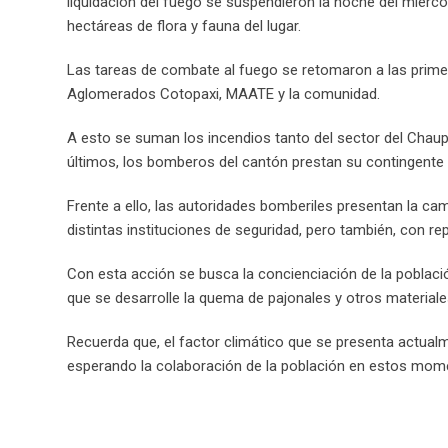
liquidación del fuego se suspendieron la noche del miérc
hectáreas de flora y fauna del lugar.
Las tareas de combate al fuego se retomaron a las prime
Aglomerados Cotopaxi, MAATE y la comunidad.
A esto se suman los incendios tanto del sector del Chaupi
últimos, los bomberos del cantón prestan su contingente 
Frente a ello, las autoridades bomberiles presentan la ca
distintas instituciones de seguridad, pero también, con r
Con esta acción se busca la concienciación de la poblaci
que se desarrolle la quema de pajonales y otros material
Recuerda que, el factor climático que se presenta actualm
esperando la colaboración de la población en estos momen