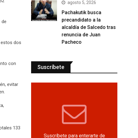
132
agosto 5, 2026
Pachakutik busca
precandidato a la
s de
alcaldía de Salcedo tras
renuncia de Juan
Pacheco
n estos dos
unto con
Suscríbete
n, evitar
en.
a,
otales 133
Suscríbete para enterarte de