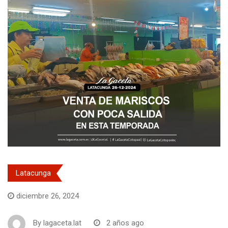
Latacunga
diciembre 26, 2024
By
lagaceta.lat
2 años ago