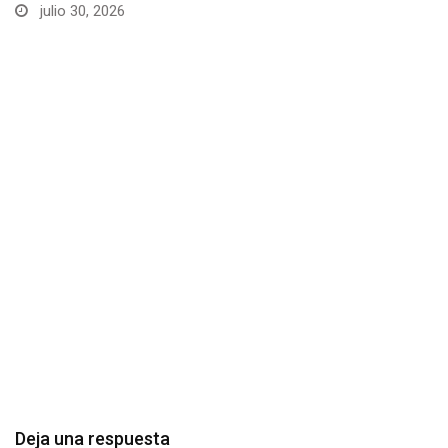
Cotopaxi habilita punto de apoyo para
inscripciones al…
junio 24, 2026
Deja una respuesta