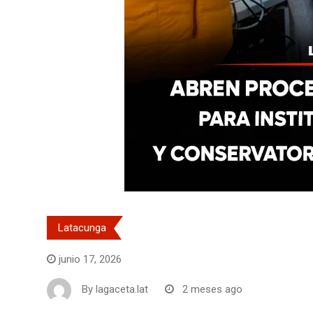
Latacunga
junio 17, 2026
By
lagaceta.lat
2 meses ago