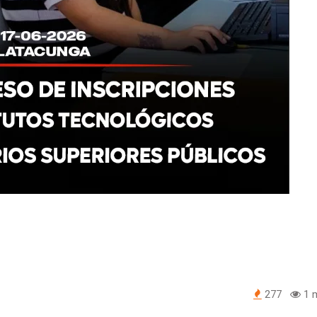
277
1 m