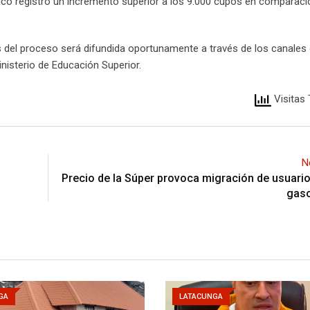
ico registró un incremento superior a los 9.000 cupos en comparaci
s del proceso será difundida oportunamente a través de los canales 
inisterio de Educación Superior.
Visitas 
N
Precio de la Súper provoca migración de usuario
gaso
GA
LATACUNGA