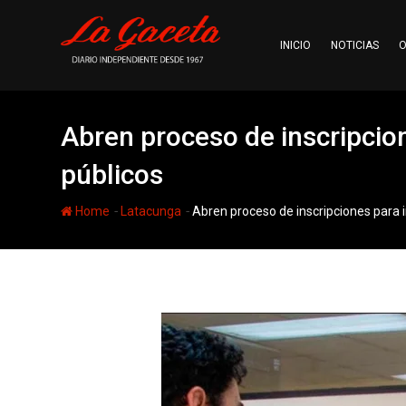
Skip
to
INICIO
NOTICIAS
O
content
Abren proceso de inscripcion
públicos
-
-
Home
Latacunga
Abren proceso de inscripciones para i