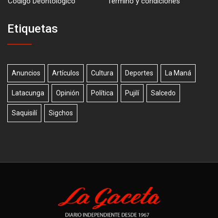
Código Deontológico
Término y condiciones
Etiquetas
Anuncios
Artículos
Cultura
Deportes
La Maná
Latacunga
Opinión
Política
Pujilí
Salcedo
Saquisilí
Sigchos