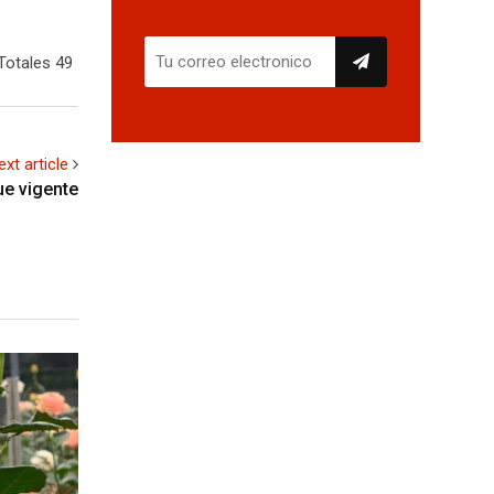
Totales 49
ext article
ue vigente