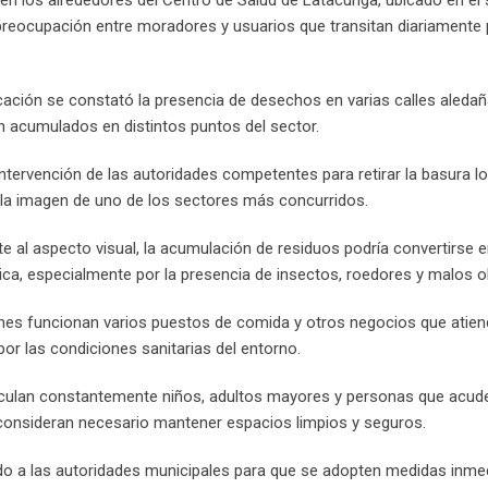
o preocupación entre moradores y usuarios que transitan diariamente 
ación se constató la presencia de desechos en varias calles aledañ
n acumulados en distintos puntos del sector.
intervención de las autoridades competentes para retirar la basura l
 la imagen de uno de los sectores más concurridos.
e al aspecto visual, la acumulación de residuos podría convertirse 
ica, especialmente por la presencia de insectos, roedores y malos o
nes funcionan varios puestos de comida y otros negocios que atie
por las condiciones sanitarias del entorno.
rculan constantemente niños, adultos mayores y personas que acude
 consideran necesario mantener espacios limpios y seguros.
ado a las autoridades municipales para que se adopten medidas inme