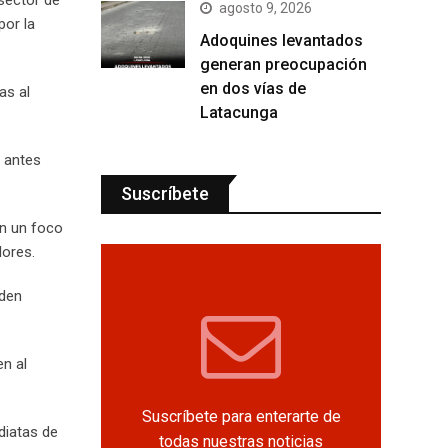
agosto 9, 2026
por la
Adoquines levantados
generan preocupación
en dos vías de
as al
Latacunga
o antes
Suscríbete
en un foco
lores.
nden
n al
Suscríbete para enterarte de
diatas de
todas nuestras noticias