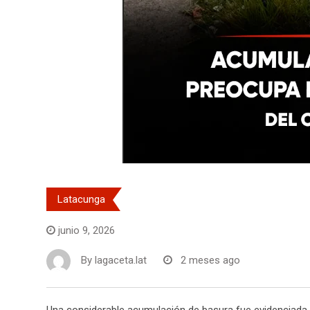
Latacunga
junio 9, 2026
By
lagaceta.lat
2 meses ago
Una considerable acumulación de basura fue evidenciada e