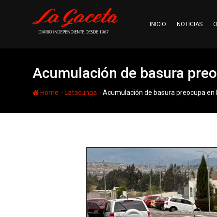
Skip
to
INICIO
NOTICIAS
O
content
Acumulación de basura preoc
-
-
Home
Latacunga
Acumulación de basura preocupa en l