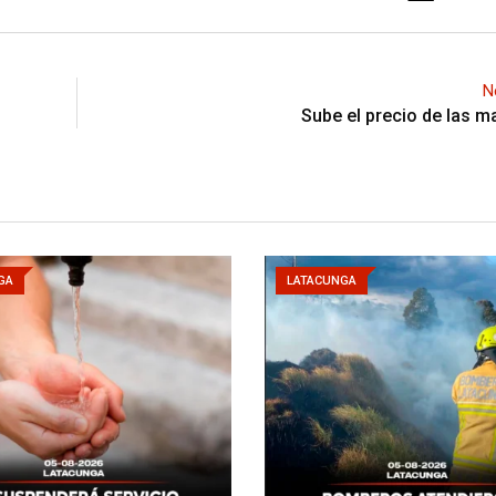
N
Sube el precio de las m
GA
LATACUNGA