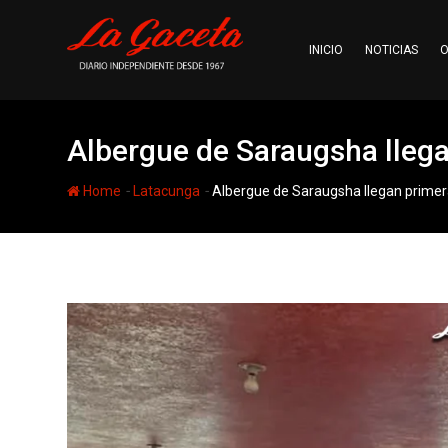
Skip
to
INICIO
NOTICIAS
O
content
Albergue de Saraugsha llegan
-
-
Home
Latacunga
Albergue de Saraugsha llegan primera