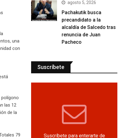
agosto 5, 2026
Pachakutik busca
as
precandidato a la
alcaldía de Salcedo tras
la
renuncia de Juan
entos, una
Pacheco
unidad con
Suscríbete
está
l polígono
n las 12
ión de la
Totales 79
Suscríbete para enterarte de