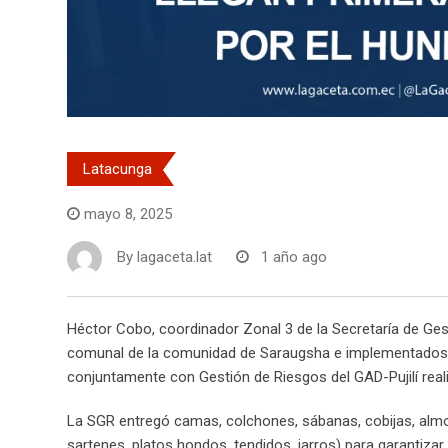
Latacunga
mayo 8, 2025
By
lagaceta.lat
1 año ago
Héctor Cobo, coordinador Zonal 3 de la Secretaría de Gest
comunal de la comunidad de Saraugsha e implementados 
conjuntamente con Gestión de Riesgos del GAD-Pujilí real
La SGR entregó camas, colchones, sábanas, cobijas, almoha
sartenes, platos hondos, tendidos, jarros) para garantizar