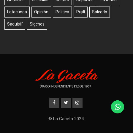
Latacunga
Opinión
Política
Pujilí
Salcedo
Saquisilí
Sigchos
© La Gaceta 2024.