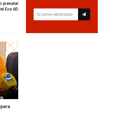
o prenatal
del Eco 6D
epara