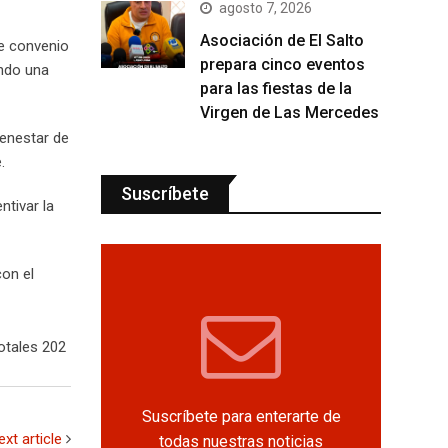
agosto 7, 2026
Asociación de El Salto
te convenio
prepara cinco eventos
ando una
para las fiestas de la
Virgen de Las Mercedes
ienestar de
.
Suscríbete
tivar la
con el
otales 202
Suscríbete para enterarte de
ext article
todas nuestras noticias