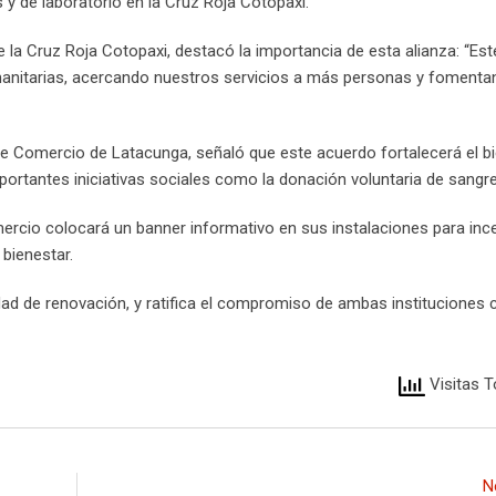
y de laboratorio en la Cruz Roja Cotopaxi.
de la Cruz Roja Cotopaxi, destacó la importancia de esta alianza: “Es
manitarias, acercando nuestros servicios a más personas y foment
de Comercio de Latacunga, señaló que este acuerdo fortalecerá el b
importantes iniciativas sociales como la donación voluntaria de sangre
cio colocará un banner informativo en sus instalaciones para incen
 bienestar.
dad de renovación, y ratifica el compromiso de ambas instituciones 
Visitas T
N