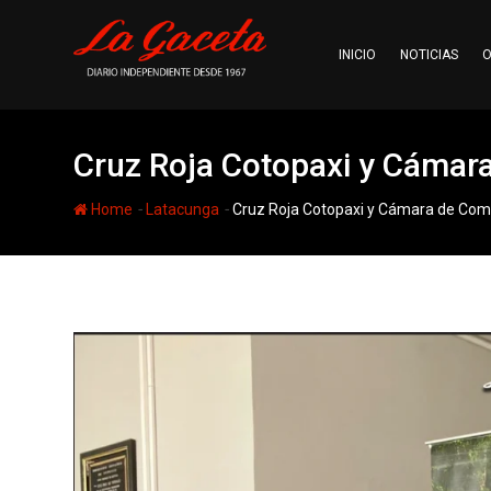
Skip
to
INICIO
NOTICIAS
O
content
Cruz Roja Cotopaxi y Cámar
-
-
Home
Latacunga
Cruz Roja Cotopaxi y Cámara de Com