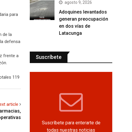
agosto 9, 2026
Adoquines levantados
daria para
generan preocupación
en dos vías de
Latacunga
n de la
 la defensa
z frente a
Suscríbete
zón.
otales 119
ext article
farmacias,
operativas
Suscríbete para enterarte de
todas nuestras noticias