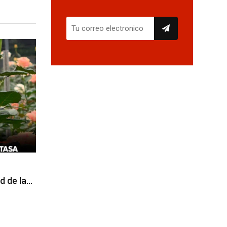
d de la…