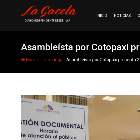
Skip
to
INICIO
NOTICIAS
O
content
Asambleísta por Cotopaxi pr
-
-
Home
Latacunga
Asambleísta por Cotopaxi presenta 2