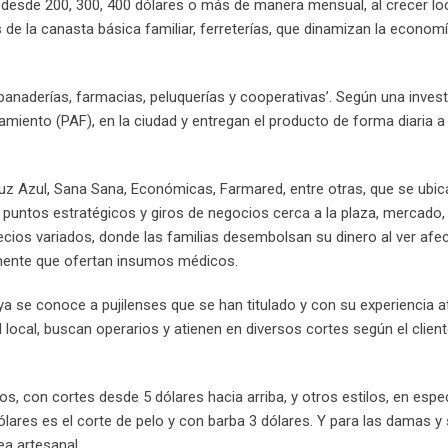
 desde 200, 300, 400 dólares o más de manera mensual, al crecer lo
 de la canasta básica familiar, ferreterías, que dinamizan la economí
as panaderías, farmacias, peluquerías y cooperativas’. Según una inves
miento (PAF), en la ciudad y entregan el producto de forma diaria a 
ruz Azul, Sana Sana, Económicas, Farmared, entre otras, que se ubi
puntos estratégicos y giros de negocios cerca a la plaza, mercado, 
ecios variados, donde las familias desembolsan su dinero al ver afe
amente que ofertan insumos médicos.
 ya se conoce a pujilenses que se han titulado y con su experiencia a
el local, buscan operarios y atienen en diversos cortes según el clien
, con cortes desde 5 dólares hacia arriba, y otros estilos, en espec
lares es el corte de pelo y con barba 3 dólares. Y para las damas y 
ea artesanal.