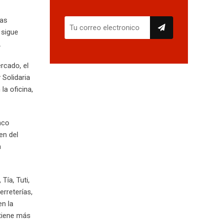
las
 sigue
.
rcado, el
 Solidaria
la oficina,
nco
en del
n
Tía, Tuti,
erreterías,
en la
 tiene más