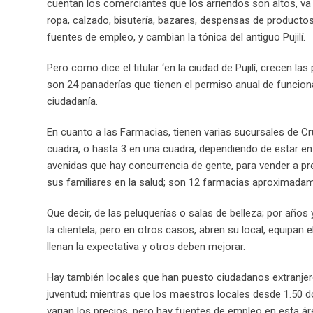
cuentan los comerciantes que los arriendos son altos, va
ropa, calzado, bisutería, bazares, despensas de productos
fuentes de empleo, y cambian la tónica del antiguo Pujilí.
Pero como dice el titular ‘en la ciudad de Pujilí, crecen l
son 24 panaderías que tienen el permiso anual de funciona
ciudadanía.
En cuanto a las Farmacias, tienen varias sucursales de C
cuadra, o hasta 3 en una cuadra, dependiendo de estar en 
avenidas que hay concurrencia de gente, para vender a pr
sus familiares en la salud; son 12 farmacias aproximad
Que decir, de las peluquerías o salas de belleza; por años
la clientela; pero en otros casos, abren su local, equipan 
llenan la expectativa y otros deben mejorar.
Hay también locales que han puesto ciudadanos extranjeros
juventud; mientras que los maestros locales desde 1.50 dó
varian los precios, pero hay fuentes de empleo en esta ár