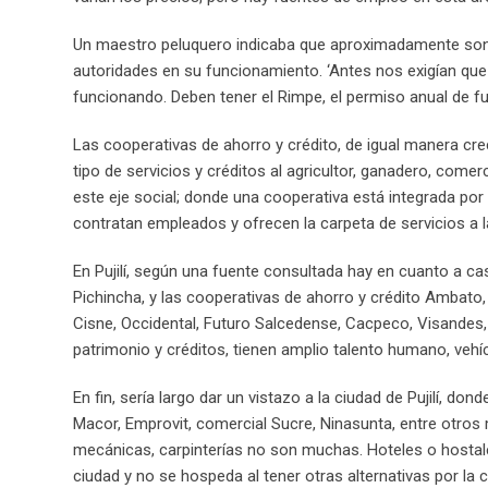
Un maestro peluquero indicaba que aproximadamente son 1
autoridades en su funcionamiento. ‘Antes nos exigían que 
funcionando. Deben tener el Rimpe, el permiso anual de f
Las cooperativas de ahorro y crédito, de igual manera cr
tipo de servicios y créditos al agricultor, ganadero, com
este eje social; donde una cooperativa está integrada por
contratan empleados y ofrecen la carpeta de servicios a l
En Pujilí, según una fuente consultada hay en cuanto a ca
Pichincha, y las cooperativas de ahorro y crédito Ambato,
Cisne, Occidental, Futuro Salcedense, Cacpeco, Visandes, 
patrimonio y créditos, tienen amplio talento humano, vehícu
En fin, sería largo dar un vistazo a la ciudad de Pujilí, d
Macor, Emprovit, comercial Sucre, Ninasunta, entre otros m
mecánicas, carpinterías no son muchas. Hoteles o hostales
ciudad y no se hospeda al tener otras alternativas por la 