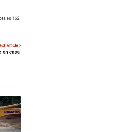
otales 162
ext article
to en casa