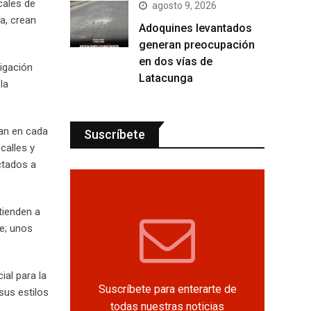
cales de
agosto 9, 2026
a, crean
Adoquines levantados
generan preocupación
en dos vías de
tigación
Latacunga
la
can en cada
Suscríbete
calles y
ctados a
tienden a
te; unos
ial para la
Suscríbete para enterarte de
sus estilos
todas nuestras noticias