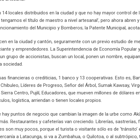
4 locales distribuidos en la ciudad y que no hay mayor control de 
tengamos el título de maestro a nivel artesanal’, pero ahora abren y
uncionamiento del Municipio y Bomberos; la Patente Municipal, acota
ecen en la ciudad y cantón, seguramente con un previo estudio de me
erciante y emprendedores. La Superintendencia de Economía Popular y
 un grupo de accionistas, buscan un local, ponen un nombre, equipan 
a sociedad.
sas financieras o crediticias, 1 banco y 13 cooperativas. Esto es, Ba
 Chibuleo, Líderes de Progreso, Señor del Árbol, Sumak Kawsay, Virg
Sierra Centro, Pujilí, Educadores, que mueven millones de dólares e
los, logística, arriendan o tienen locales propios.
onde hay puntos de negocio que cambian la imagen de la urbe como Akí, 
ás. Restaurantes y cafeterías van creciendo. Librerías, sastrerías, f
 son muy pocos, porque el turista o visitante sólo es de ‘tránsito’ 
cercanía a Latacunga, si va a Zumbahua, o Quilotoa, o al subtrópico,