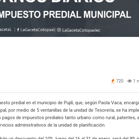
720
1 m
uesto predial en el municipio de Pujilí, que, según Paola Vaca, encarg
pal, por medio de 5 ventanillas de la unidad de Tesorería, se ha im
s pagos de impuestos prediales tanto urbano como rural, patentes, a
rvicios administrativos de la unidad de planificación.
drán un descuento del 10%, luego del 16 al 31 de enero, será del 9% 