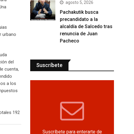
agosto 5, 2026
 Una
Pachakutik busca
precandidato a la
alcaldía de Salcedo tras
uias
renuncia de Juan
r urbano
Pacheco
auda
ión del
Suscríbete
de cuenta,
endido
nos a los
impuestos
otales 192
Suscríbete para enterarte de