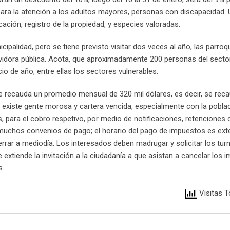
al para la atención a los adultos mayores, personas con discapacidad.
icación, registro de la propiedad, y especies valoradas.
ipalidad, pero se tiene previsto visitar dos veces al año, las parroq
vidora pública. Acota, que aproximadamente 200 personas del secto
o de año, entre ellas los sectores vulnerables.
e recauda un promedio mensual de 320 mil dólares, es decir, se rec
existe gente morosa y cartera vencida, especialmente con la poblac
, para el cobro respetivo, por medio de notificaciones, retenciones 
muchos convenios de pago; el horario del pago de impuestos es ext
errar a mediodía. Los interesados deben madrugar y solicitar los tur
 extiende la invitación a la ciudadanía a que asistan a cancelar los 
s.
Visitas T