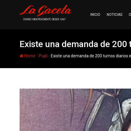
Skip
to
INICIO
NOTICIAS
O
content
Existe una demanda de 200 tu
-
-
Home
Pujilí
Existe una demanda de 200 turnos diarios e