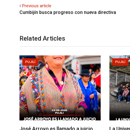
Previous article
Cumbijín busca progreso con nueva directiva
Related Articles
PUJILÍ
PUJILÍ
José Arroyo es llamado a juicio
La Unive