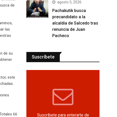
agosto 5, 2026
 busca de
Pachakutik busca
precandidato a la
alcaldía de Salcedo tras
caminos,
renuncia de Juan
ar las
Pacheco
uestras
ón de su
Suscríbete
obtener
tor, este
uchadas.
ciones
Totales 66
Suscríbete para enterarte de