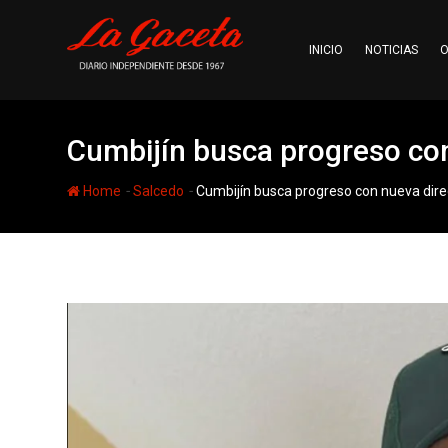
Skip
to
INICIO
NOTICIAS
O
content
Cumbijín busca progreso con
-
-
Home
Salcedo
Cumbijín busca progreso con nueva dire