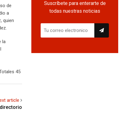
Suscríbete para enterarte de
eso de
todas nuestras noticias
dio a
, quien
dez.
 la
l
Totales 45
ext article
directorio