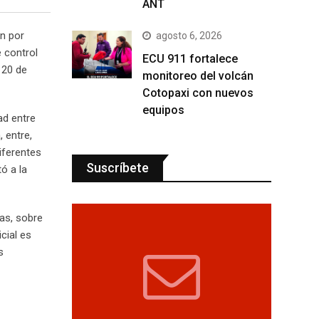
ANT
an por
agosto 6, 2026
e control
ECU 911 fortalece
 20 de
monitoreo del volcán
Cotopaxi con nuevos
equipos
ad entre
 entre,
iferentes
Suscríbete
tó a la
as, sobre
cial es
s