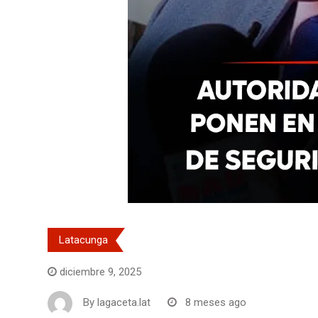
Latacunga
diciembre 9, 2025
By
lagaceta.lat
8 meses ago