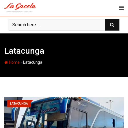
Skip
to
content
Latacunga
-
Home
Latacunga
LATACUNGA